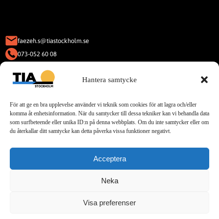
faezeh.s@tiastockholm.se
073-052 60 08
KAKOR (COOKIES)
Hantera samtycke
Denna webbplats använder Kakor
(Cookies).
För att ge en bra upplevelse använder vi teknik som cookies för att lagra och/eller
Läs vår integritetspolicy för cookies.
komma åt enhetsinformation. När du samtycker till dessa tekniker kan vi behandla data
som surfbeteende eller unika ID:n på denna webbplats. Om du inte samtycker eller om
du återkallar ditt samtycke kan detta påverka vissa funktioner negativt.
Sociala Medier
Acceptera
Telegram
Neka
Visa preferenser
© 2025 TIA. All rights reserved.
Designed by Buildahome