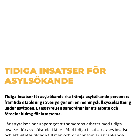
TIDIGA INSATSER FÖR
ASYLSÖKANDE
Tidiga insatser för asylsökande ska främja asylsökande personers
framtida etablering i Sverige genom en meningsfull sysselsättning
under asyltiden. Länsstyrelsen samordnar länets arbete och
fördelar bidrag för insatserna.
Länsstyrelsen har uppdraget att samordna arbetet med tidiga
insatser för asylsökande i länet. Med tidiga insatser avses insatser
och aktiviteter riktade till män och kvinnor som är asylsökande