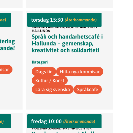
torsdag 15:30
Hallundaplan 1, 145 68 Norsborg
de)
(Återkommande)
SOCIALA MISSIONEN, EQUMENIAKYRKAN
HALLUNDA
Språk och handarbetscafé i
tering
Hallunda – gemenskap,
kande!
kreativitet och solidaritet!
Kategori
pisar
Dags tid
Hitta nya kompisar
Kultur / Konst
Lära sig svenska
Språkcafé
fredag 10:00
Kvinnocenter i Akalla
e)
(Återkommande)
FRÄLSNINGSARME'N-KVINNOCENTER