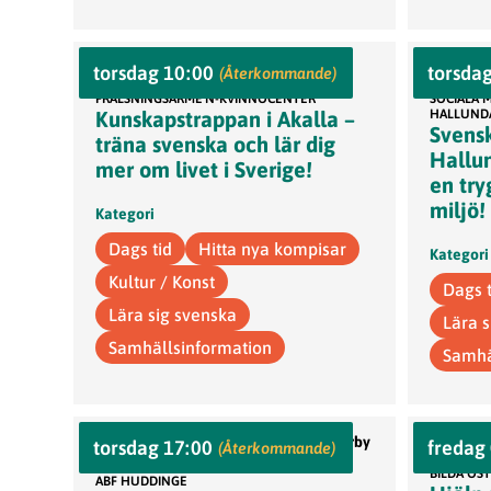
torsdag 10:00
torsda
Kvinnocenter i Akalla
Hall
(Återkommande)
FRÄLSNINGSARME'N-KVINNOCENTER
SOCIALA 
Kunskapstrappan i Akalla –
HALLUND
Svensk
träna svenska och lär dig
Hallun
mer om livet i Sverige!
en tr
miljö!
Kategori
Dags tid
Hitta nya kompisar
Kategori
Kultur / Konst
Dags t
Lära sig svenska
Lära 
Samhällsinformation
Samhä
ABF Kultur och Bildningscenter, Vårby
torsdag 17:00
fredag
Göta
(Återkommande)
allé 22, 143 40 Vårby
BILDA ÖS
ABF HUDDINGE