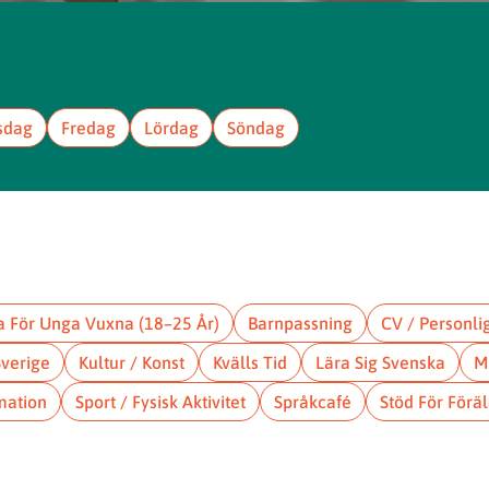
sdag
Fredag
Lördag
Söndag
a För Unga Vuxna (18–25 År)
Barnpassning
CV / Personli
Sverige
Kultur / Konst
Kvälls Tid
Lära Sig Svenska
M
mation
Sport / Fysisk Aktivitet
Språkcafé
Stöd För Föräl