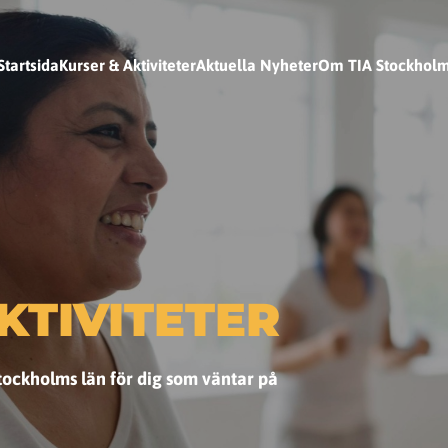
Startsida
Kurser & Aktiviteter
Aktuella Nyheter
Om TIA Stockhol
KTIVITETER
 Stockholms län för dig som väntar på