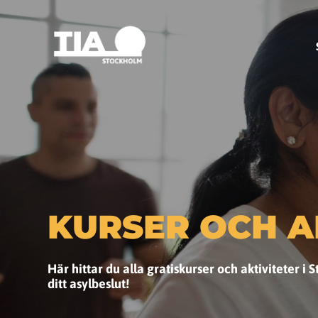
KURSER OCH A
Här hittar du alla gratiskurser och aktiviteter i
ditt asylbeslut!