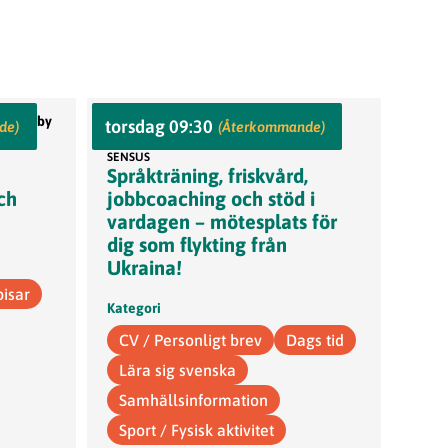
er, Vårby
Sensus, Medborgarhuset,
torsdag 09:30
de)
(Återkommande)
Medborgarplatsen 4, vån 7
SENSUS
Språkträning, friskvård,
och
jobbcoaching och stöd i
vardagen – mötesplats för
dig som flykting från
Ukraina!
pisar
Kategori
CV / Personligt brev
Dags tid
Lära sig svenska
Samhällsinformation
Sport / Fysisk aktivitet