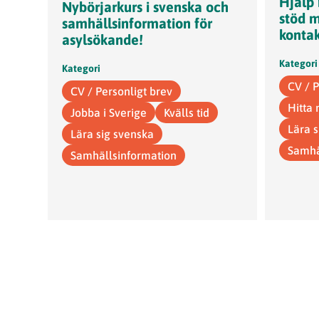
Hjälp 
Nybörjarkurs i svenska och
stöd 
samhällsinformation för
kontak
asylsökande!
Kategori
Kategori
CV / P
CV / Personligt brev
Hitta
Jobba i Sverige
Kvälls tid
Lära 
Lära sig svenska
Samhä
Samhällsinformation