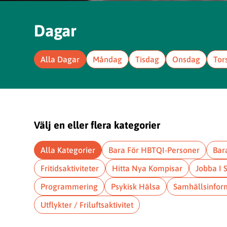
Dagar
Alla Dagar
Måndag
Tisdag
Onsdag
Tor
Välj en eller flera kategorier
Alla Kategorier
Bara För HBTQI-Personer
Bar
Fritidsaktiviteter
Hitta Nya Kompisar
Jobba I 
Programmering
Psykisk Hälsa
Samhällsinfor
Utflykter / Friluftsaktivitet