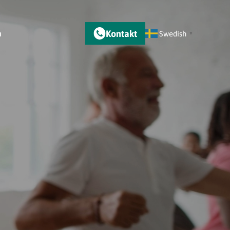
Kontakt
m
Swedish
▼