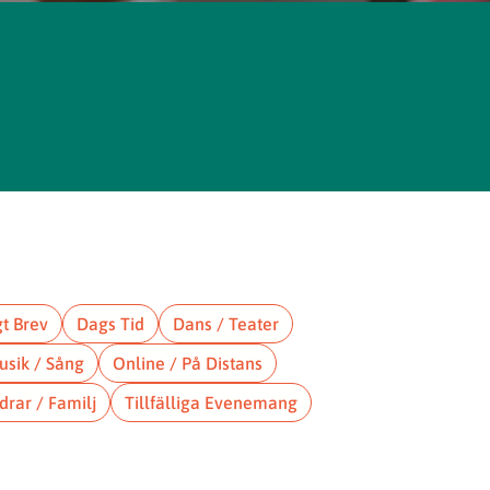
gt Brev
Dags Tid
Dans / Teater
usik / Sång
Online / På Distans
drar / Familj
Tillfälliga Evenemang