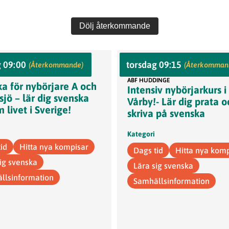
Dölj återkommande
ABF Kultur och Bildningscent
g 09:00
torsdag 09:15
landsvägen 240–242, Älvsjö
(Återkommande)
(Återkomman
allé 22, 143 40 Vårby
T
ABF HUDDINGE
a för nybörjare A och
Intensiv nybörjarkurs i
vsjö – lär dig svenska
Vårby!- Lär dig prata 
 livet i Sverige!
skriva på svenska
Kategori
id
Hitta nya kompisar
Dags tid
Hitta nya kom
sig svenska
Lära sig svenska
llsinformation
Samhällsinformation