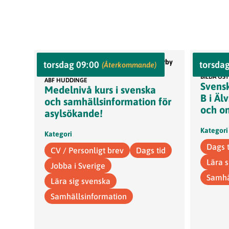
ABF Kultur och Bildningscenter, Vårby
torsdag 09:00
torsda
Göta
(Återkommande)
allé 22, 143 40 Vårby
BILDA ÖS
ABF HUDDINGE
Svensk
Medelnivå kurs i svenska
B i Äl
och samhällsinformation för
och om
asylsökande!
Kategori
Kategori
Dags t
CV / Personligt brev
Dags tid
Lära 
Jobba i Sverige
Samhä
Lära sig svenska
Samhällsinformation