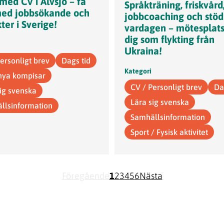
med CV i Älvsjö – få
Språkträning, friskvård
med jobbsökande och
jobbcoaching och stöd
ter i Sverige!
vardagen – mötesplats
dig som flykting från
Ukraina!
ersonligt brev
Dags tid
Kategori
 nya kompisar
CV / Personligt brev
Da
sig svenska
Lära sig svenska
llsinformation
Samhällsinformation
Sport / Fysisk aktivitet
Föregående
1
2
3
4
5
6
Nästa