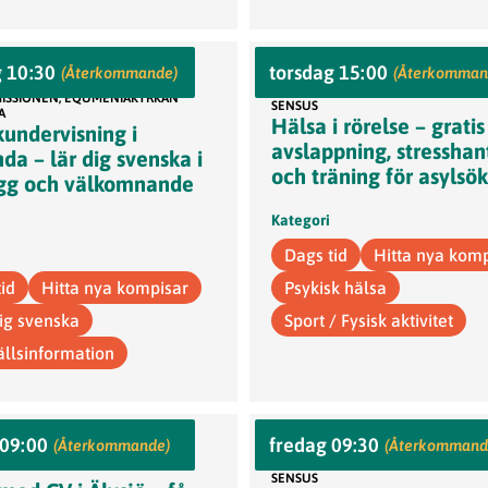
Sensus, Medborgarhuset,
g 10:30
torsdag 15:00
undaplan 1, 145 68 Norsborg
(Återkommande)
(Återkomman
Medborgarplatsen 4, vån 7
MISSIONEN, EQUMENIAKYRKAN
SENSUS
A
Hälsa i rörelse – gratis
undervisning i
avslappning, stresshan
da – lär dig svenska i
och träning för asylsö
ygg och välkomnande
Kategori
Dags tid
Hitta nya kom
id
Hitta nya kompisar
Psykisk hälsa
sig svenska
Sport / Fysisk aktivitet
llsinformation
Sensus, Medborgarhuset,
 09:00
fredag 09:30
landsvägen 240–242, Älvsjö
(Återkommande)
(Återkommand
Medborgarplatsen 4, vån 7
T
SENSUS