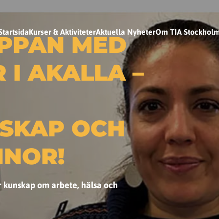
Startsida
Kurser & Aktiviteter
Aktuella Nyheter
Om TIA Stockhol
PPAN MED
 I AKALLA –
SKAP OCH
NNOR!
er kunskap om arbete, hälsa och