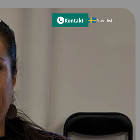
Kontakt
m
Swedish
▼