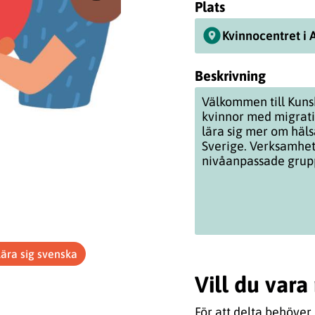
Plats
Kvinnocentret i 
Beskrivning
Välkommen till Kuns
kvinnor med migrati
lära sig mer om häls
Sverige. Verksamhe
nivåanpassade grup
Lära sig svenska
Vill du var
För att delta behöver