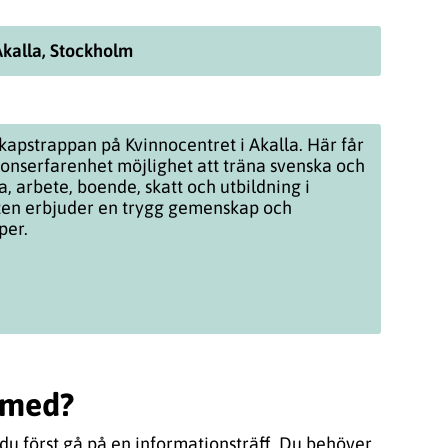
Akalla, Stockholm
kapstrappan på Kvinnocentret i Akalla. Här får
onserfarenhet möjlighet att träna svenska och
a, arbete, boende, skatt och utbildning i
ten erbjuder en trygg gemenskap och
per.
a med?
 du först gå på en informationsträff. Du behöver