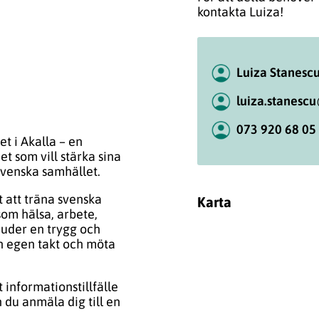
kontakta Luiza!
Luiza Stanesc
luiza.stanesc
073 920 68 05
t i Akalla – en
t som vill stärka sina
svenska samhället.
 att träna svenska
Karta
om hälsa, arbete,
juder en trygg och
in egen takt och möta
t informationstillfälle
n du anmäla dig till en