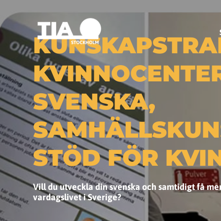
KUNSKAPSTRA
KVINNOCENTER
SVENSKA,
SAMHÄLLSKUN
STÖD FÖR KVI
Vill du utveckla din svenska och samtidigt få m
vardagslivet i Sverige?