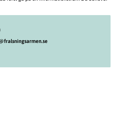
u
u@fralsningsarmen.se