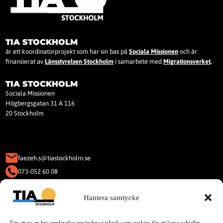
TIA STOCKHOLM
är ett koordinatorprojekt som har sin bas på
Sociala Missionen
och är
finansierat av
Länsstyrelsen Stockholm
i samarbete med
Migrationsverket
.
TIA STOCKHOLM
Sociala Missionen
Högbergsgatan 31 A 116
20 Stockholm
faezeh.s@tiastockholm.se
073-052 60 08
KAKOR (COOKIES)
Hantera samtycke
Denna webbplats använder Kakor
(Cookies).