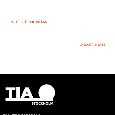
FÖREGÅENDE INLÄGG
NÄSTA INLÄGG