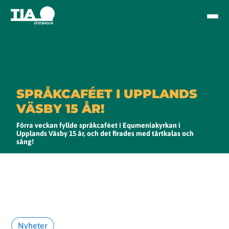
SPRÅKCAFÉET I UPPLANDS
VÄSBY 15 ÅR!
Förra veckan fyllde språkcaféet i Equmeniakyrkan i
Upplands Väsby 15 år, och det firades med tårtkalas och
sång!
Nyheter