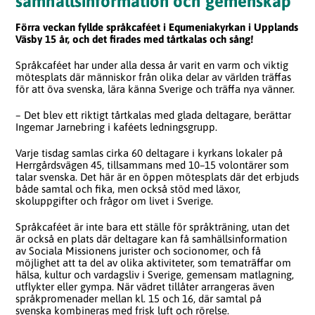
samhällsinformation och gemenskap
Förra veckan fyllde språkcaféet i Equmeniakyrkan i Upplands
Väsby 15 år, och det firades med tårtkalas och sång!
Språkcaféet har under alla dessa år varit en varm och viktig
mötesplats där människor från olika delar av världen träffas
för att öva svenska, lära känna Sverige och träffa nya vänner.
– Det blev ett riktigt tårtkalas med glada deltagare, berättar
Ingemar Jarnebring i kaféets ledningsgrupp.
Varje tisdag samlas cirka 60 deltagare i kyrkans lokaler på
Herrgårdsvägen 45, tillsammans med 10–15 volontärer som
talar svenska. Det här är en öppen mötesplats där det erbjuds
både samtal och fika, men också stöd med läxor,
skoluppgifter och frågor om livet i Sverige.
Språkcaféet är inte bara ett ställe för språkträning, utan det
är också en plats där deltagare kan få samhällsinformation
av Sociala Missionens jurister och socionomer, och få
möjlighet att ta del av olika aktiviteter, som tematräffar om
hälsa, kultur och vardagsliv i Sverige, gemensam matlagning,
utflykter eller gympa. När vädret tillåter arrangeras även
språkpromenader mellan kl. 15 och 16, där samtal på
svenska kombineras med frisk luft och rörelse.