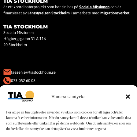
TIA STOCKHOLM
är ett koordinatorprojekt som har sin bas på
Sociala Missionen
och är
finansierat av
Länsstyrelsen Stockholm
i samarbete med
Migrationsverket
.
TIA STOCKHOLM
Sociala Missionen
Högbergsgatan 31 A 116
20 Stockholm
faezeh.s@tiastockholm.se
073-052 60 08
KAKOR (COOKIES)
Hantera samtycke
Denna webbplats använder Kakor
(Cookies).
För att ge en bra upplevelse använder vi teknik som cookies för att lagra och/eller
Läs vår integritetspolicy för cookies.
komma åt enhetsinformation. När du samtycker till dessa tekniker kan vi behandla data
som surfbeteende eller unika ID:n på denna webbplats. Om du inte samtycker eller om
du återkallar ditt samtycke kan detta påverka vissa funktioner negativt.
Sociala Medier