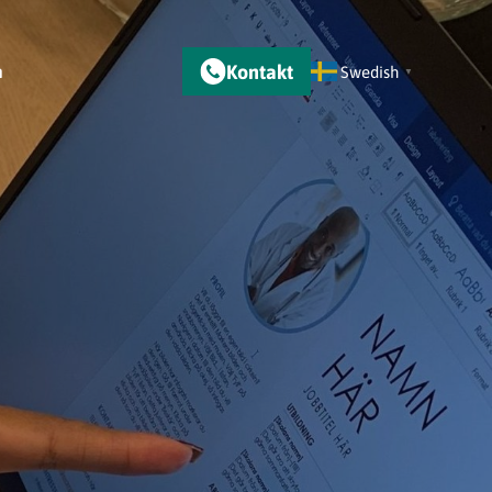
Kontakt
m
Swedish
▼