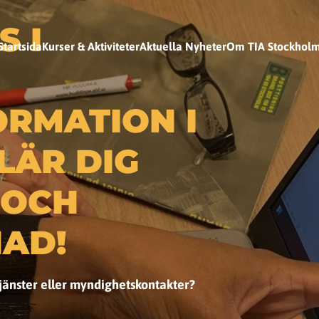
 I
Startsida
Kurser & Aktiviteter
Aktuella Nyheter
Om TIA Stockhol
RMATION I
LÄR DIG
 OCH
AD!
jänster eller myndighetskontakter?