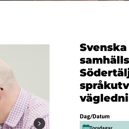
Svenska
samhälls
Södertäl
språkutv
vägledni
Dag/Datum
Torsdagar