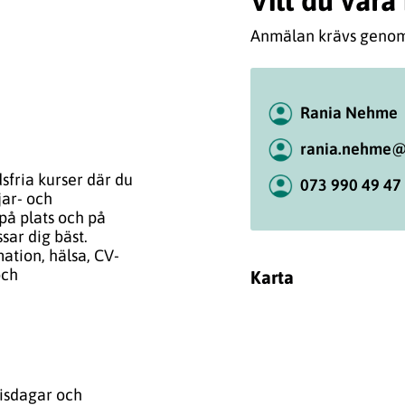
Vill du var
Anmälan krävs genom
Rania Nehme
rania.nehme@
sfria kurser där du
073 990 49 47
jar- och
på plats och på
sar dig bäst.
ation, hälsa, CV-
och
Karta
tisdagar och