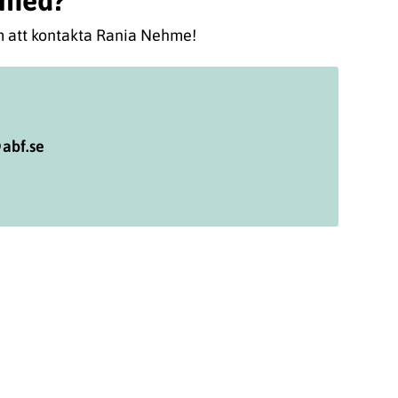
a med?
 att kontakta Rania Nehme!
abf.se