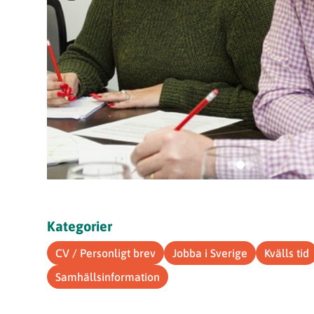
Kategorier
CV / Personligt brev
Jobba i Sverige
Kvälls tid
Samhällsinformation