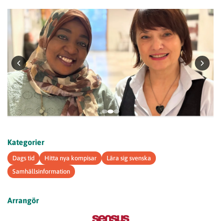
Kategorier
Dags tid
Hitta nya kompisar
Lära sig svenska
Samhällsinformation
Arrangör