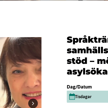
Språkträ
samhälls
stöd – m
asylsök
Dag/Datum
Tisdagar