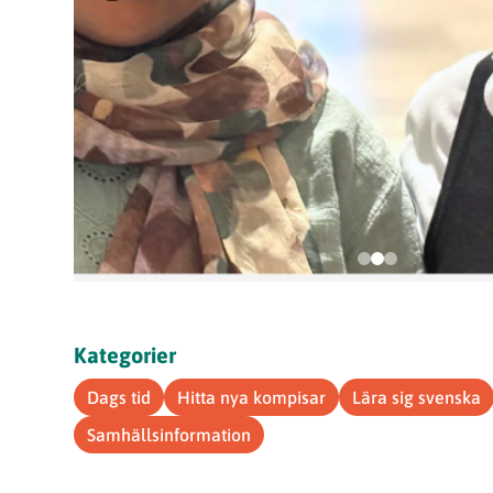
Kategorier
Dags tid
Hitta nya kompisar
Lära sig svenska
Samhällsinformation