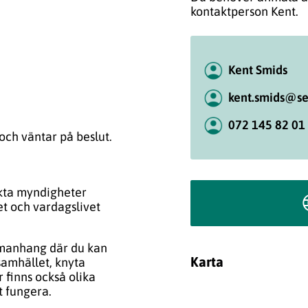
kontaktperson Kent.
Kent Smids
kent.smids@se
072 145 82 01
 och väntar på beslut.
akta myndigheter
et och vardagslivet
mmanhang där du kan
Karta
 samhället, knyta
 finns också olika
t fungera.