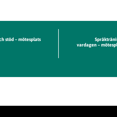
ch stöd – mötesplats
Språkträni
vardagen – mötespla