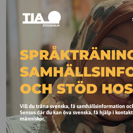
SPRÅKTRÄNING
SAMHÄLLSINF
OCH STÖD HOS
Vill du träna svenska, få samhällsinformation o
Sensus där du kan öva svenska, få hjälp i konta
människor.