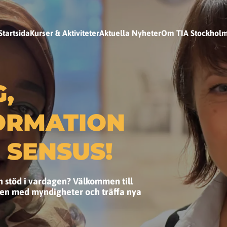
Startsida
Kurser & Aktiviteter
Aktuella Nyheter
Om TIA Stockhol
,
ORMATION
 SENSUS!
ch stöd i vardagen? Välkommen till
kten med myndigheter och träffa nya