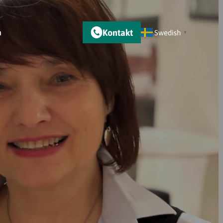
Kontakt
m
Swedish
▼