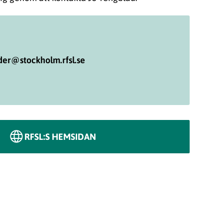
der@stockholm.rfsl.se
RFSL:S HEMSIDAN