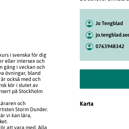
Jo Tengblad
jo.tengblad.so
0763948342
urs i svenska för dig
r eller intersex och
n gång i veckan och
va övningar, bland
l är också med och
k kör i slutet av
nsert på Stockholm
Karta
kläraren och
rtisten Storm Dunder.
är vi kan lära,
ket.
ör att vara med. Alla