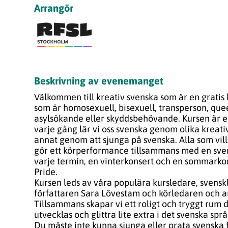
Arrangör
Beskrivning av evenemanget
Välkommen till kreativ svenska som är en gratis k
som är homosexuell, bisexuell, transperson, quee
asylsökande eller skyddsbehövande. Kursen är e
varje gång lär vi oss svenska genom olika kreati
annat genom att sjunga på svenska. Alla som vil
gör ett körperformance tillsammans med en svens
varje termin, en vinterkonsert och en sommarko
Pride.
Kursen leds av våra populära kursledare, svens
författaren Sara Lövestam och körledaren och a
Tillsammans skapar vi ett roligt och tryggt rum d
utvecklas och glittra lite extra i det svenska språ
Du måste inte kunna sjunga eller prata svenska f