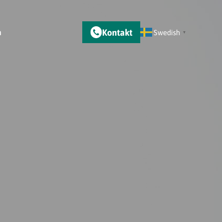
Kontakt
m
Swedish
▼