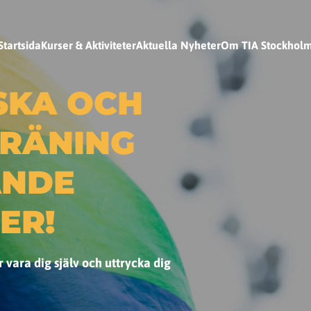
Startsida
Kurser & Aktiviteter
Aktuella Nyheter
Om TIA Stockhol
SKA OCH
TRÄNING
ANDE
ER!
r vara dig själv och uttrycka dig