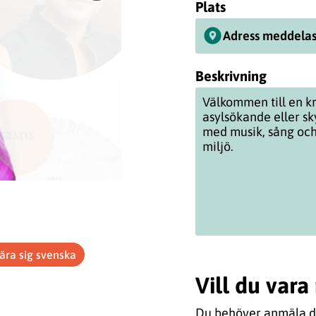
Plats
Adress meddelas
Beskrivning
Välkommen till en kr
asylsökande eller s
med musik, sång oc
miljö.
ära sig svenska
Vill du var
Du behöver anmäla di