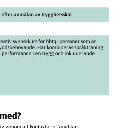
 efter anmälan av trygghetsskäl
eativ svenskkurs för hbtqi-personer som är
kyddsbehövande. Här kombineras språkträning
h
performance
i en trygg och inkluderande
a med?
g genom att kontakta Jo Tengblad.