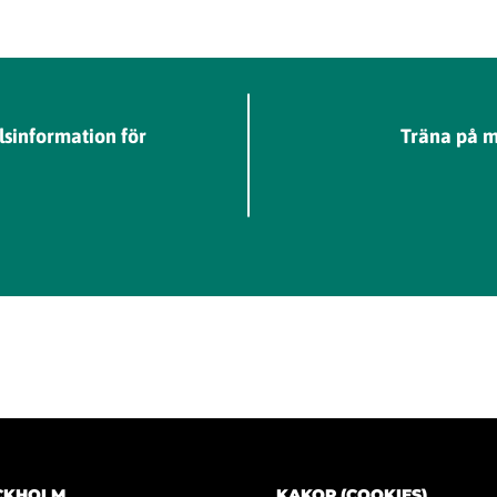
lsinformation för
Träna på m
OCKHOLM
KAKOR (COOKIES)