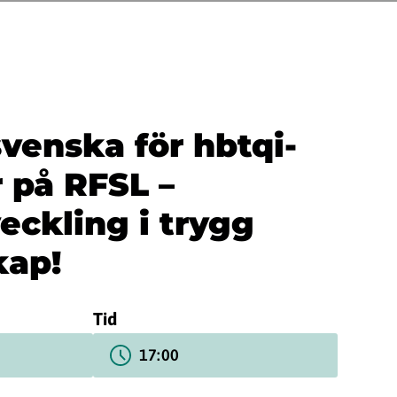
svenska för hbtqi-
 på RFSL –
eckling i trygg
ap!
Tid
17:00