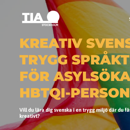
KREATIV SVEN
TRYGG SPRÅK
FÖR ASYLSÖK
HBTQI-PERSON
Vill du lära dig svenska i en trygg miljö där du få
kreativt?