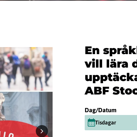
En språk
vill lära
upptäck
ABF Sto
Dag/Datum
Tisdagar