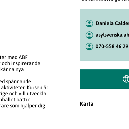
Daniela Calde
asylsvenska.
070-558 46 29
eter med ABF
g och inspirerande
r känna nya
med spännande
aktiviteter. Kursen är
rige och vill utveckla
hället bättre.
Karta
ärare som hjälper dig