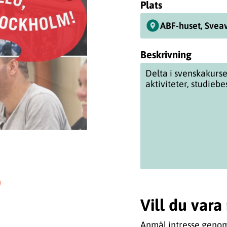
Plats
ABF-huset, Svea
Beskrivning
Delta i svenskakurs
aktiviteter, studie
Vill du var
Anmäl intresse genom