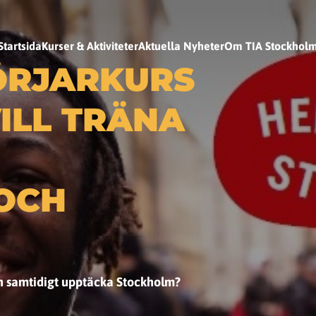
Startsida
Kurser & Aktiviteter
Aktuella Nyheter
Om TIA Stockhol
ÖRJARKURS
ILL TRÄNA
OCH
och samtidigt upptäcka Stockholm?