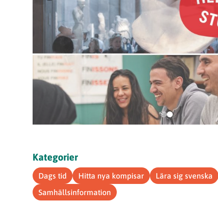
Kategorier
Dags tid
Hitta nya kompisar
Lära sig svenska
Samhällsinformation