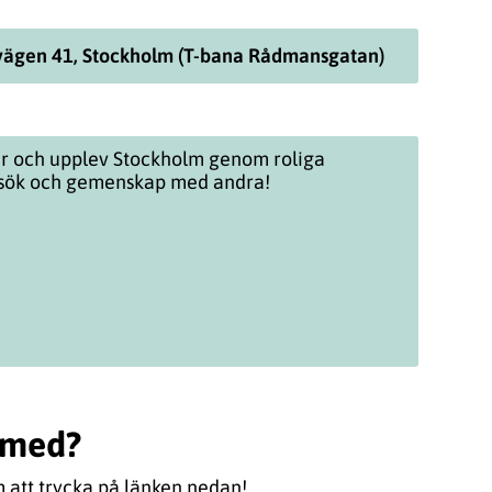
vägen 41, Stockholm (T-bana Rådmansgatan)
er och upplev Stockholm genom roliga
besök och gemenskap med andra!
a med?
 att trycka på länken nedan!