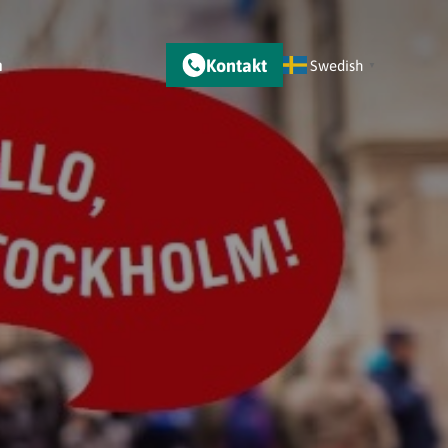
Kontakt
m
Swedish
▼