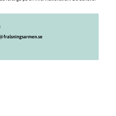
u
u@fralsningsarmen.se