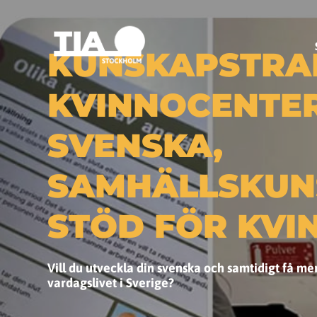
KUNSKAPSTRA
KVINNOCENTER
SVENSKA,
SAMHÄLLSKUN
STÖD FÖR KVI
Vill du utveckla din svenska och samtidigt få m
vardagslivet i Sverige?