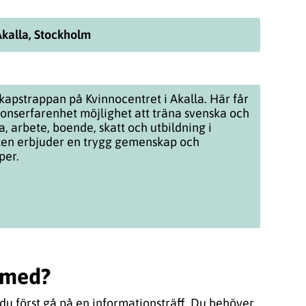
Akalla, Stockholm
kapstrappan på Kvinnocentret i Akalla. Här får
onserfarenhet möjlighet att träna svenska och
a, arbete, boende, skatt och utbildning i
ten erbjuder en trygg gemenskap och
per.
a med?
 du först gå på en informationsträff. Du behöver