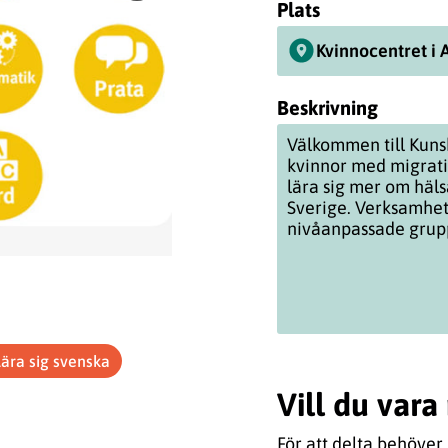
Plats
Kvinnocentret i 
Beskrivning
Välkommen till Kuns
kvinnor med migrati
lära sig mer om häls
Sverige. Verksamhe
nivåanpassade grup
Lära sig svenska
Vill du var
För att delta behöver