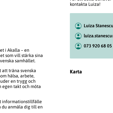
kontakta Luiza!
Luiza Stanesc
luiza.stanesc
073 920 68 05
t i Akalla – en
t som vill stärka sina
svenska samhället.
 att träna svenska
Karta
om hälsa, arbete,
juder en trygg och
in egen takt och möta
t informationstillfälle
n du anmäla dig till en