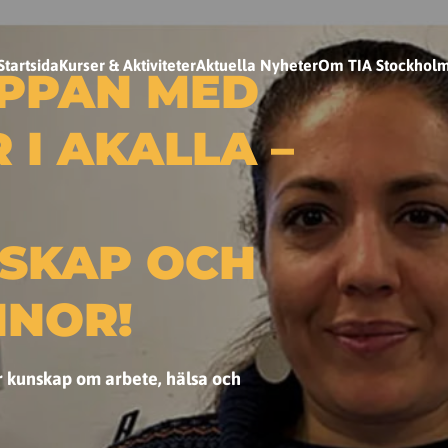
Startsida
Kurser & Aktiviteter
Aktuella Nyheter
Om TIA Stockhol
PPAN MED
 I AKALLA –
SKAP OCH
NNOR!
er kunskap om arbete, hälsa och