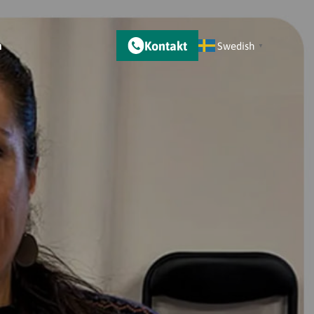
Kontakt
m
Swedish
▼