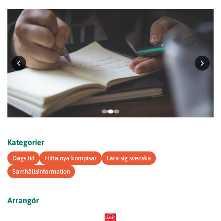
Kategorier
Dags tid
Hitta nya kompisar
Lära sig svenska
Samhällsinformation
Arrangör