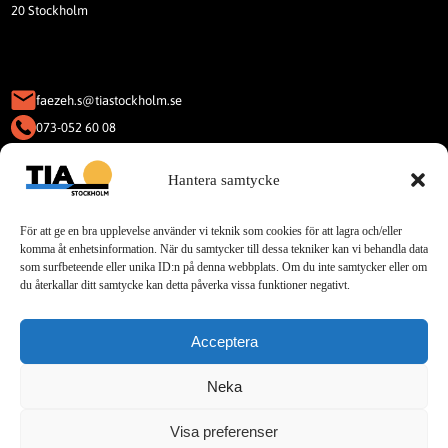
20 Stockholm
faezeh.s@tiastockholm.se
073-052 60 08
KAKOR (COOKIES)
Hantera samtycke
Denna webbplats använder Kakor
(Cookies).
För att ge en bra upplevelse använder vi teknik som cookies för att lagra och/eller
Läs vår integritetspolicy för cookies.
komma åt enhetsinformation. När du samtycker till dessa tekniker kan vi behandla data
som surfbeteende eller unika ID:n på denna webbplats. Om du inte samtycker eller om
du återkallar ditt samtycke kan detta påverka vissa funktioner negativt.
Sociala Medier
Acceptera
Telegram
Neka
Visa preferenser
© 2025 TIA. All rights reserved.