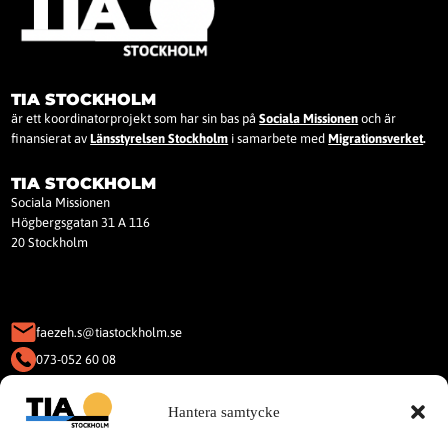
TIA STOCKHOLM
är ett koordinatorprojekt som har sin bas på
Sociala Missionen
och är
finansierat av
Länsstyrelsen Stockholm
i samarbete med
Migrationsverket
.
TIA STOCKHOLM
Sociala Missionen
Högbergsgatan 31 A 116
20 Stockholm
faezeh.s@tiastockholm.se
073-052 60 08
KAKOR (COOKIES)
Hantera samtycke
Denna webbplats använder Kakor
(Cookies).