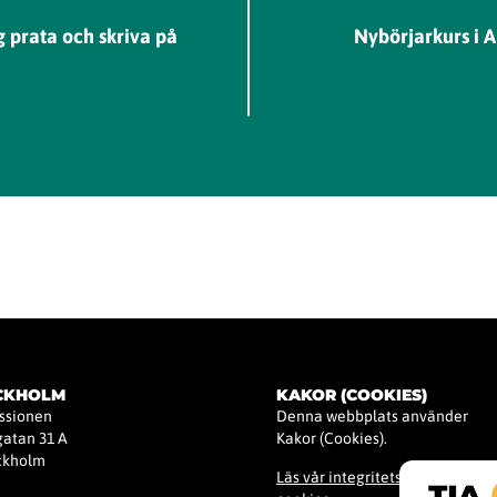
g prata och skriva på
Nybörjarkurs i 
OCKHOLM
KAKOR (COOKIES)
issionen
Denna webbplats använder
atan 31 A
Kakor (Cookies).
ockholm
Läs vår integritetspolicy för