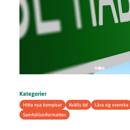
Kategorier
Hitta nya kompisar
Kvälls tid
Lära sig svenska
Samhällsinformation