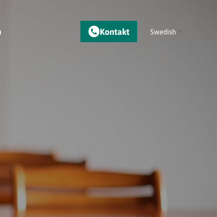
Kontakt
m
Swedish
▼