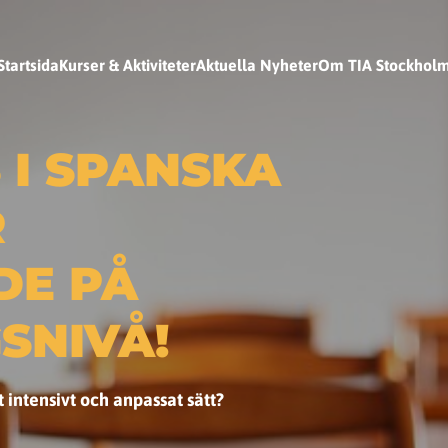
Startsida
Kurser & Aktiviteter
Aktuella Nyheter
Om TIA Stockhol
 I SPANSKA
R
DE PÅ
SNIVÅ!
 intensivt och anpassat sätt?