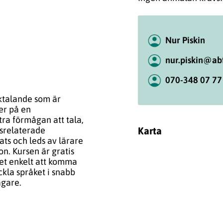
Nur Piskin
nur.piskin@abf
070-348 07 77
sktalande som är
er på en
tra förmågan att tala,
Karta
lsrelaterade
ts och leds av lärare
n. Kursen är gratis
det enkelt att komma
ckla språket i snabb
agare.