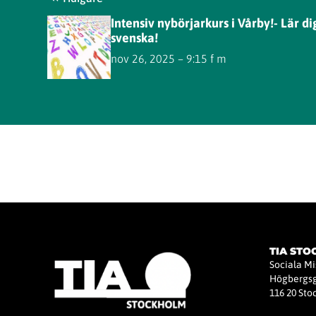
Intensiv nybörjarkurs i Vårby!- Lär di
svenska!
nov 26, 2025 – 9:15 f m
TIA ST
Sociala M
Högbergsg
116 20 St