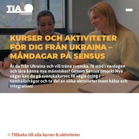
KURSER OCH AKTIVITETER
FÖR DIG FRÅN UKRAINA –
MÅNDAGAR PÅ SENSUS
Är du från Ukraina och vill träna svenska, få stöd i vardagen
och lära känna nya människor? Genom Sensus projekt Nya
vägar kan du gå svenskakurser, få vägledning i
samhällsfrågor och ta del av olika aktiviteter inom hälsa och
integration!
Tillbaka till alla kurser & aktiviteter