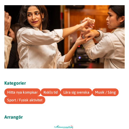
Kategorier
Hitta nya kompisar
Kvälls tid
Lära sig svenska
Musik / Sång
Sport / Fysisk aktivitet
Arrangör