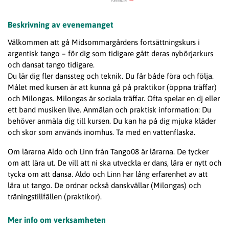
Beskrivning av evenemanget
Välkommen att gå Midsommargårdens fortsättningskurs i
argentisk tango – för dig som tidigare gått deras nybörjarkurs
och dansat tango tidigare.
Du lär dig fler danssteg och teknik. Du får både föra och följa.
Målet med kursen är att kunna gå på praktikor (öppna träffar)
och Milongas. Milongas är sociala träffar. Ofta spelar en dj eller
ett band musiken live. Anmälan och praktisk information: Du
behöver anmäla dig till kursen. Du kan ha på dig mjuka kläder
och skor som används inomhus. Ta med en vattenflaska.
Om lärarna Aldo och Linn från Tango08 är lärarna. De tycker
om att lära ut. De vill att ni ska utveckla er dans, lära er nytt och
tycka om att dansa. Aldo och Linn har lång erfarenhet av att
lära ut tango. De ordnar också danskvällar (Milongas) och
träningstillfällen (praktikor).
Mer info om verksamheten