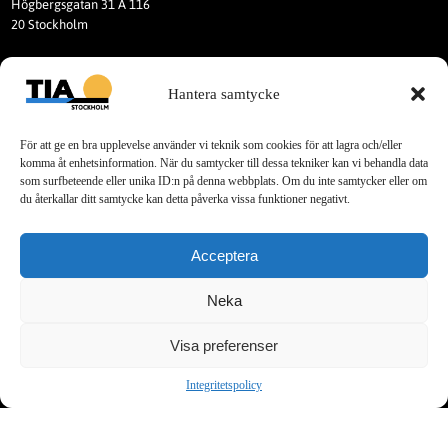
Högbergsgatan 31 A 116
20 Stockholm
Hantera samtycke
faezeh.s@tiastockholm.se
073-052 60 08
För att ge en bra upplevelse använder vi teknik som cookies för att lagra och/eller
komma åt enhetsinformation. När du samtycker till dessa tekniker kan vi behandla data
som surfbeteende eller unika ID:n på denna webbplats. Om du inte samtycker eller om
KAKOR (COOKIES)
du återkallar ditt samtycke kan detta påverka vissa funktioner negativt.
Denna webbplats använder Kakor
(Cookies).
Acceptera
Läs vår integritetspolicy för cookies.
Neka
Sociala Medier
Visa preferenser
Telegram
Integritetspolicy