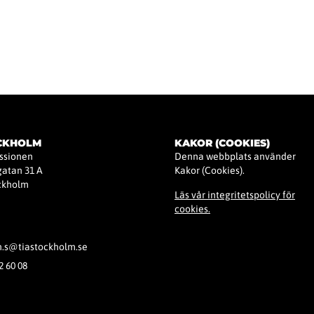
Startsida
Kurser & Aktiviteter
Aktuella Nyheter
Om TIA Stockhol
OCKHOLM
KAKOR (COOKIES)
issionen
Denna webbplats använder
atan 31 A
Kakor (Cookies).
ockholm
Läs vår integritetspolicy för
cookies.
h.s@tiastockholm.se
2 60 08