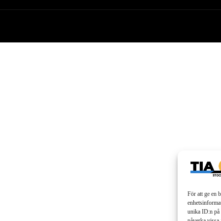
För att ge en 
enhetsinformat
unika ID:n på 
påverka vissa 