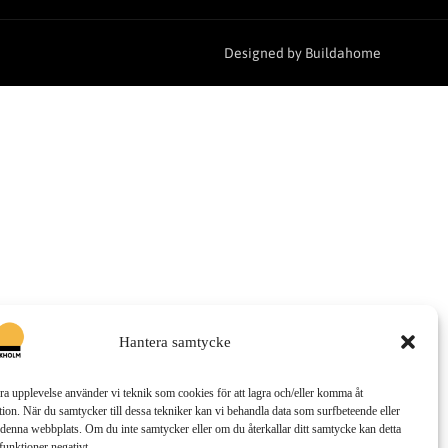
Designed by Buildahome
Hantera samtycke
bra upplevelse använder vi teknik som cookies för att lagra och/eller komma åt
ion. När du samtycker till dessa tekniker kan vi behandla data som surfbeteende eller
denna webbplats. Om du inte samtycker eller om du återkallar ditt samtycke kan detta
funktioner negativt.