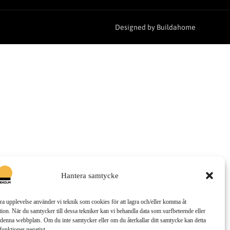
Designed by Buildahome
Hantera samtycke
bra upplevelse använder vi teknik som cookies för att lagra och/eller komma åt
ion. När du samtycker till dessa tekniker kan vi behandla data som surfbeteende eller
denna webbplats. Om du inte samtycker eller om du återkallar ditt samtycke kan detta
funktioner negativt.