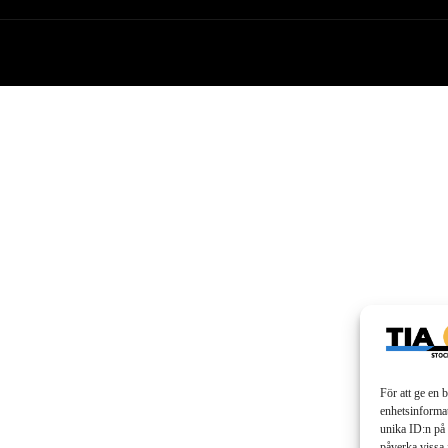
För att ge en 
enhetsinformat
unika ID:n på 
påverka vissa 