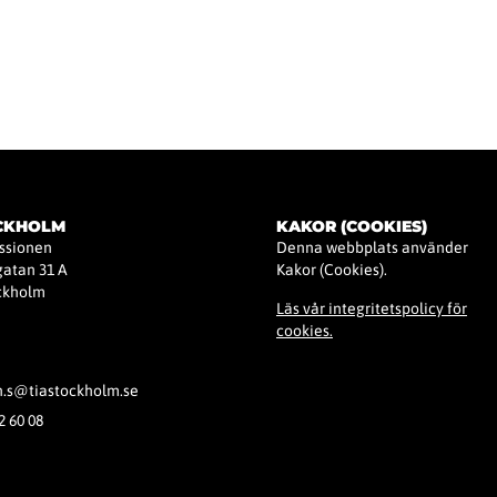
Startsida
Kurser & Aktiviteter
Aktuella Nyheter
Om TIA Stockhol
OCKHOLM
KAKOR (COOKIES)
issionen
Denna webbplats använder
atan 31 A
Kakor (Cookies).
ockholm
Läs vår integritetspolicy för
cookies.
h.s@tiastockholm.se
2 60 08