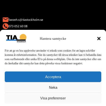
faezeh.s@tiastockholm.se
073-052 60 08
KAKOR (COOKIES)
Hantera samtycke
Denna webbplats använder Kakor
(Cookies).
För att ge en bra upplevelse använder vi teknik som cookies för att lagra och/eller
Läs vår integritetspolicy för cookies.
komma åt enhetsinformation. När du samtycker till dessa tekniker kan vi behandla data
som surfbeteende eller unika ID:n på denna webbplats. Om du inte samtycker eller om
du återkallar ditt samtycke kan detta påverka vissa funktioner negativt.
Sociala Medier
Acceptera
Telegram
Neka
Visa preferenser
© 2025 TIA. All rights reserved.
Designed by Buildahome