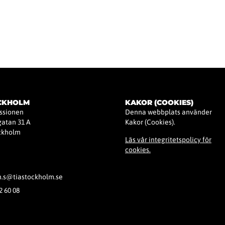
Startsida
Kurser & Aktiviteter
Aktuella Nyheter
Om TIA Stockhol
OCKHOLM
KAKOR (COOKIES)
issionen
Denna webbplats använder
atan 31 A
Kakor (Cookies).
ockholm
Läs vår integritetspolicy för
cookies.
h.s@tiastockholm.se
2 60 08