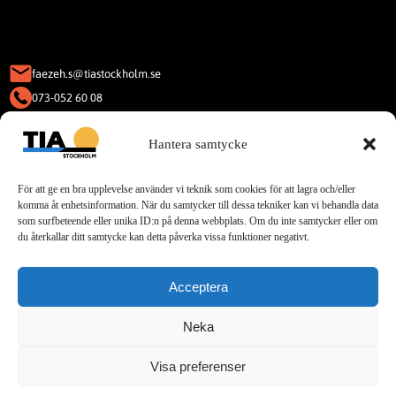
faezeh.s@tiastockholm.se
073-052 60 08
KAKOR (COOKIES)
Hantera samtycke
Denna webbplats använder Kakor
(Cookies).
För att ge en bra upplevelse använder vi teknik som cookies för att lagra och/eller
Läs vår integritetspolicy för cookies.
komma åt enhetsinformation. När du samtycker till dessa tekniker kan vi behandla data
som surfbeteende eller unika ID:n på denna webbplats. Om du inte samtycker eller om
du återkallar ditt samtycke kan detta påverka vissa funktioner negativt.
Sociala Medier
Acceptera
Telegram
Neka
Visa preferenser
© 2025 TIA. All rights reserved.
Designed by Buildahome