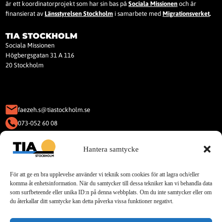
är ett koordinatorprojekt som har sin bas på
Sociala Missionen
och är
finansierat av
Länsstyrelsen Stockholm
i samarbete med
Migrationsverket
.
TIA STOCKHOLM
Sociala Missionen
Högbergsgatan 31 A 116
20 Stockholm
faezeh.s@tiastockholm.se
073-052 60 08
KAKOR (COOKIES)
Hantera samtycke
Denna webbplats använder Kakor
(Cookies).
För att ge en bra upplevelse använder vi teknik som cookies för att lagra och/eller
Läs vår integritetspolicy för cookies.
komma åt enhetsinformation. När du samtycker till dessa tekniker kan vi behandla data
som surfbeteende eller unika ID:n på denna webbplats. Om du inte samtycker eller om
du återkallar ditt samtycke kan detta påverka vissa funktioner negativt.
Sociala Medier