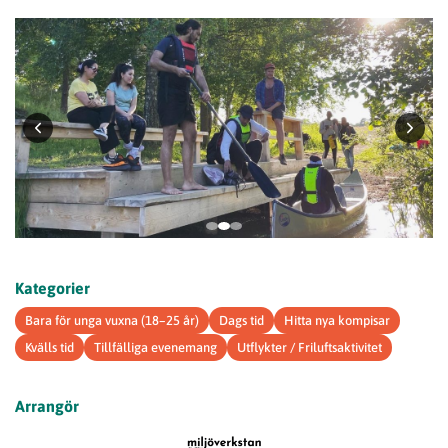
Kategorier
Bara för unga vuxna (18–25 år)
Dags tid
Hitta nya kompisar
Kvälls tid
Tillfälliga evenemang
Utflykter / Friluftsaktivitet
Arrangör