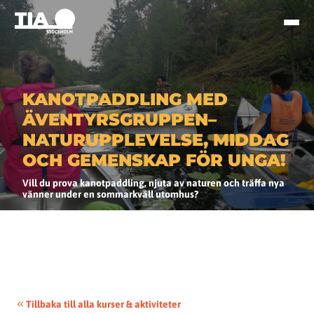
KANOTPADDLING MED
ÄVENTYRSGRUPPEN–
NATURUPPLEVELSE, MIDDAG
OCH GEMENSKAP FÖR UNGA!
Vill du prova kanotpaddling, njuta av naturen och träffa nya
vänner under en sommarkväll utomhus?
Tillbaka till alla kurser & aktiviteter