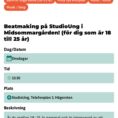
Bara för unga vuxna (18–25 år)
Hitta nya kompisar
Kultur / Konst
Musik / Sång
Beatmaking på StudioUng i
Midsommargården! (för dig som är 18
till 25 år)
Dag/Datum
Onsdagar
Tid
15:30
Plats
StudioUng, Telefonplan 3, Hägersten
Beskrivning
Är du mellan 18–25 år gammal och är intresserad av att