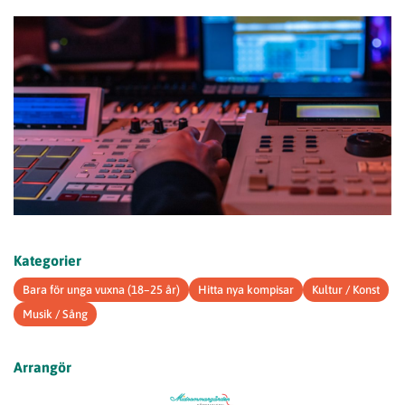
Kategorier
Bara för unga vuxna (18–25 år)
Hitta nya kompisar
Kultur / Konst
Musik / Sång
Arrangör