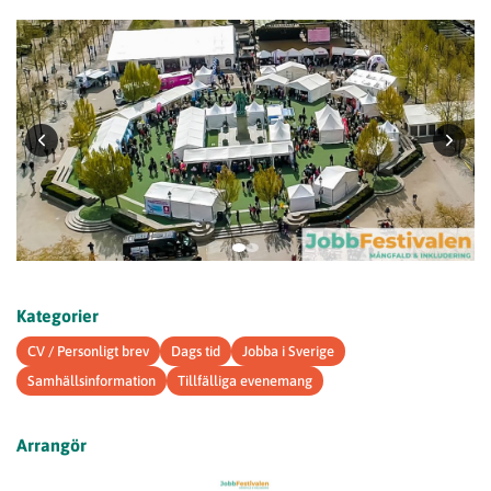
Kategorier
CV / Personligt brev
Dags tid
Jobba i Sverige
Samhällsinformation
Tillfälliga evenemang
Arrangör