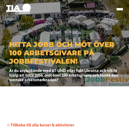
HITTA JOBB OCH MÖT ÖVER
100 ARBETSGIVARE PÅ
JOBBFESTIVALEN!
Är du asylsökande med AT-UND eller från Ukraina och vill få
hjälp att hitta jobb, möt över 100 arbetsgivare och förstå den
svenska arbetsmarknaden?
Tillbaka till alla kurser & aktiviteter