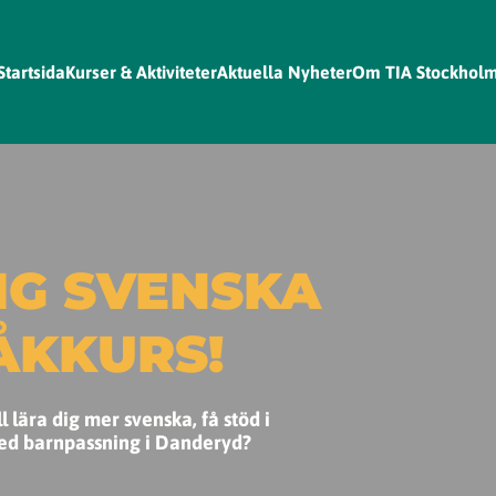
Startsida
Kurser & Aktiviteter
Aktuella Nyheter
Om TIA Stockhol
IG SVENSKA
ÅKKURS!
lära dig mer svenska, få stöd i
 med barnpassning i Danderyd?