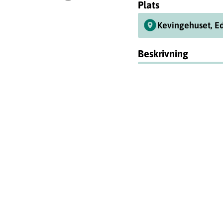
Plats
Kevingehuset, E
Beskrivning
Vill du fortsätta lär
kostnadsfria språkc
plats och ett tryggt 
lärande!
information
Vill du var
Anmäl intresse genom