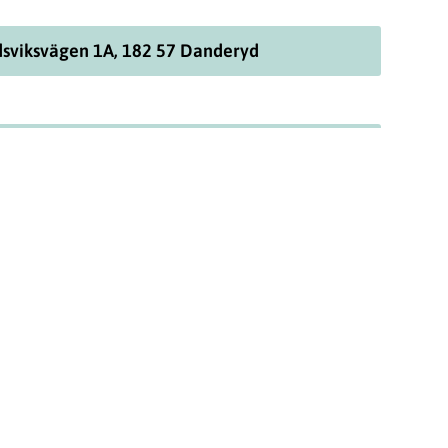
dsviksvägen 1A, 182 57 Danderyd
a dig svenska i höst? Välkommen till vår
irkelnivå A1 i Danderyd – med barnpassning på
och lugnt tempo där du får mycket stöd i ditt
a med?
 att trycka på länken nedan!