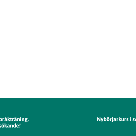
Språkträning,
Nybörjarkurs i s
lsökande!