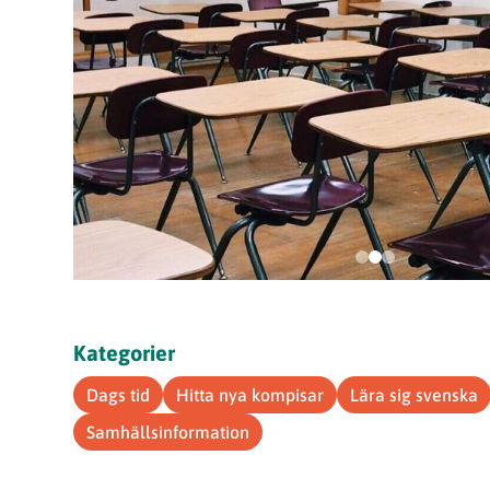
Kategorier
Dags tid
Hitta nya kompisar
Lära sig svenska
Samhällsinformation