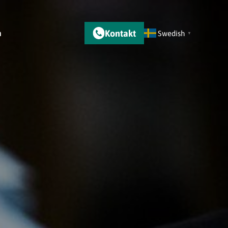
Kontakt
m
Swedish
▼