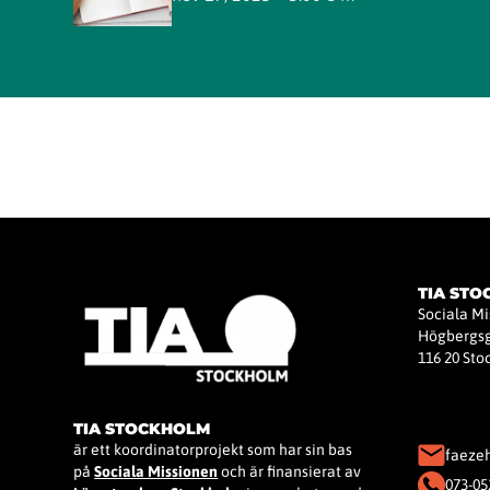
TIA ST
Sociala M
Högbergsg
116 20 St
TIA STOCKHOLM
är ett koordinatorprojekt som har sin bas
faeze
på
Sociala Missionen
och är finansierat av
073-05