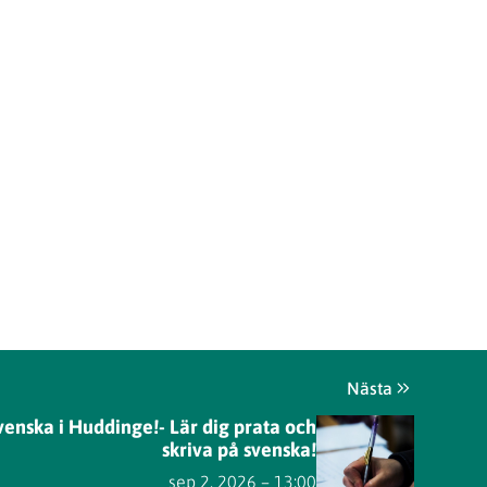
Nästa
venska i Huddinge!- Lär dig prata och
skriva på svenska!
sep 2, 2026 – 13:00