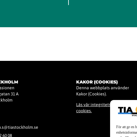
OCKHOLM
KAKOR (COOKIES)
issionen
Denna webbplats använder
atan 31 A
Kakor (Cookies).
ockholm
Läs vår integritetspolicy för
cookies.
För att ge en 
h.s@tiastockholm.se
enhetsinformat
2 60 08