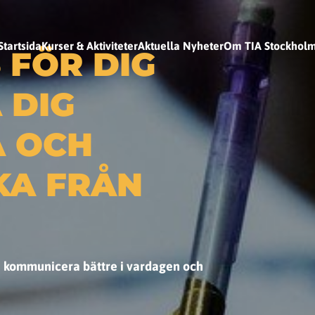
Startsida
Kurser & Aktiviteter
Aktuella Nyheter
Om TIA Stockhol
 FÖR DIG
 DIG
A OCH
KA FRÅN
a kommunicera bättre i vardagen och