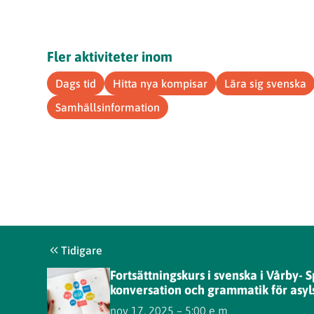
Fler aktiviteter inom
Dags tid
Hitta nya kompisar
Lära sig svenska
Samhällsinformation
Tidigare
Fortsättningskurs i svenska i Vårby- 
konversation och grammatik för asy
nov 17, 2025 – 5:00 e m