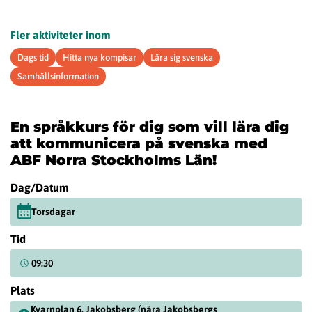
Fler aktiviteter inom
Dags tid
Hitta nya kompisar
Lära sig svenska
Samhällsinformation
En språkkurs för dig som vill lära dig
att kommunicera på svenska med
ABF Norra Stockholms Län!
Dag/Datum
Torsdagar
Tid
09:30
Plats
Kvarnplan 6, Jakobsberg (nära Jakobsbergs