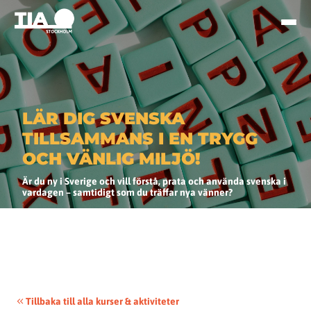
LÄR DIG SVENSKA
TILLSAMMANS I EN TRYGG
OCH VÄNLIG MILJÖ!
Är du ny i Sverige och vill förstå, prata och använda svenska i
vardagen – samtidigt som du träffar nya vänner?
Tillbaka till alla kurser & aktiviteter