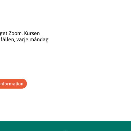
tyget Zoom. Kursen
llfällen, varje måndag
information