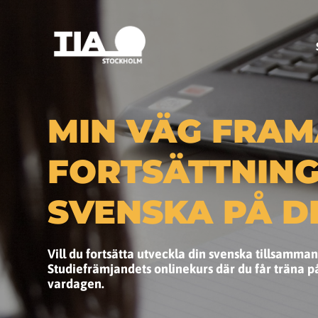
MIN VÄG FRAM
FORTSÄTTNING
SVENSKA PÅ D
Vill du fortsätta utveckla din svenska tillsamma
Studiefrämjandets onlinekurs där du får träna på 
vardagen.