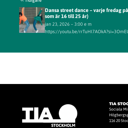
Tidigare
Dansa street dance – varje fredag på
som är 16 till 25 år)
jan 23, 2026 – 3:00 e m
https://youtu.be/rrTuHI7AOkA?si=3Om
TIA ST
Sociala M
Högbergsg
116 20 St