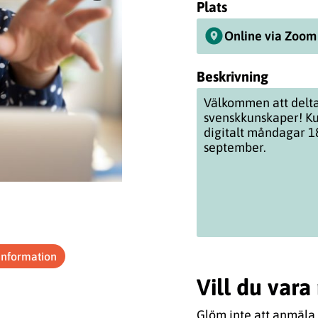
Plats
Online via Zoom
Beskrivning
Välkommen att delta 
svenskkunskaper! Kur
digitalt måndagar 1
september.
information
Vill du var
Glöm inte att anmäla 