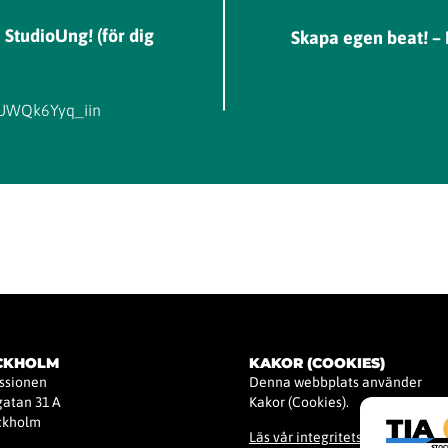
 StudioUng! (för dig
Skapa egen beat! –
EUWQk6Yyq_iin
OCKHOLM
KAKOR (COOKIES)
issionen
Denna webbplats använder
atan 31 A
Kakor (Cookies).
ockholm
Läs vår integritetspolicy för