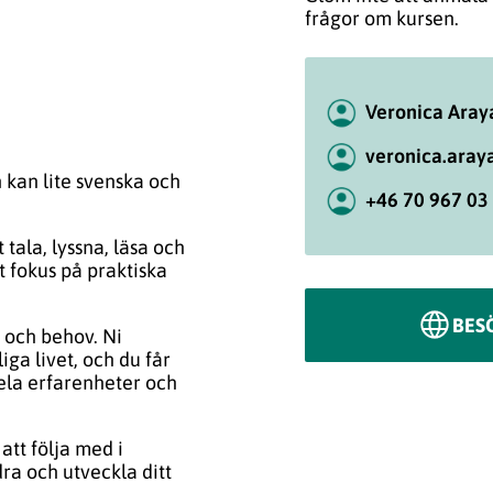
frågor om kursen.
Veronica Aray
veronica.aray
n kan lite svenska och
+46 70 967 03
tala, lyssna, läsa och
t fokus på praktiska
BES
å och behov. Ni
ga livet, och du får
dela erfarenheter och
att följa med i
ra och utveckla ditt