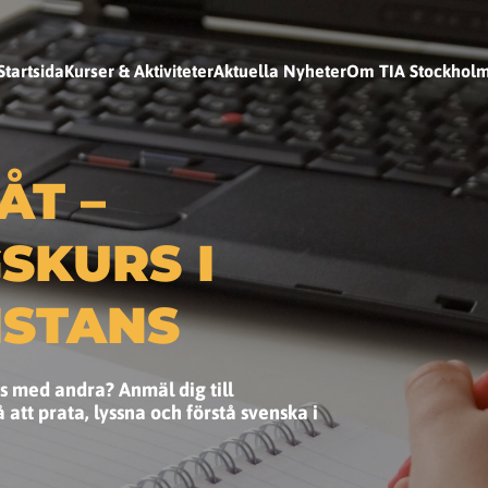
Startsida
Kurser & Aktiviteter
Aktuella Nyheter
Om TIA Stockhol
ÅT –
SKURS I
ISTANS
ns med andra? Anmäl dig till
att prata, lyssna och förstå svenska i