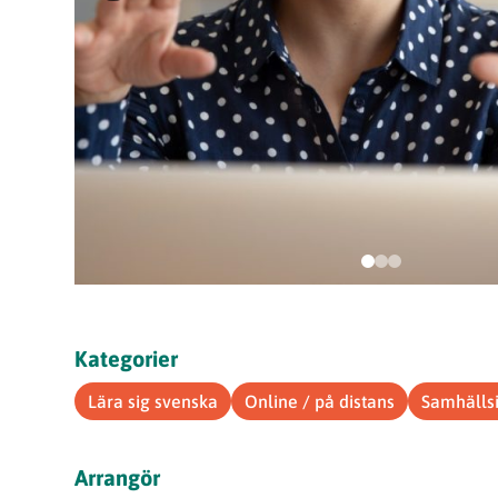
Kategorier
Lära sig svenska
Online / på distans
Samhälls
Arrangör