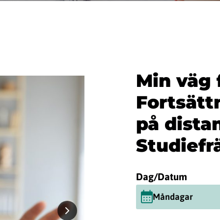
Min väg 
Fortsätt
på dista
Studief
Dag/Datum
Måndagar