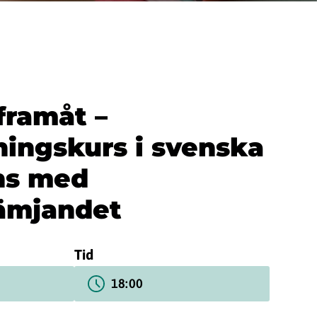
framåt –
ningskurs i svenska
ns med
rämjandet
Tid
18:00