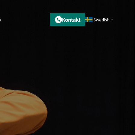
Kontakt
m
Swedish
▼