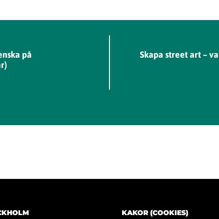
venska på
Skapa street art – v
r)
OCKHOLM
KAKOR (COOKIES)