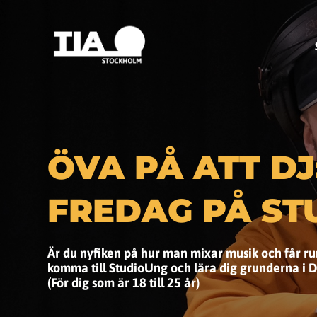
ÖVA PÅ ATT DJ
FREDAG PÅ S
Är du nyfiken på hur man mixar musik och får r
komma till StudioUng och lära dig grunderna i D
(För dig som är 18 till 25 år)