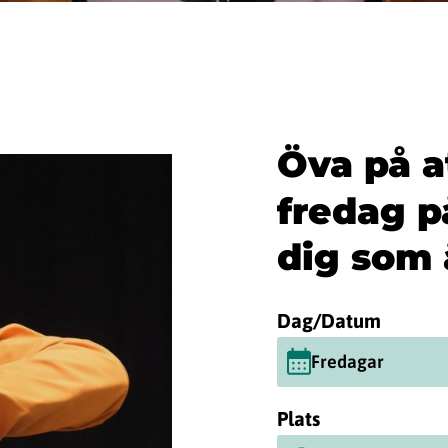
Öva på at
fredag p
dig som ä
Dag/Datum
Fredagar
Plats