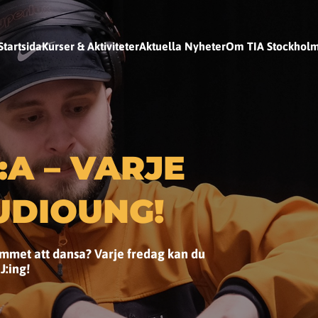
Startsida
Kurser & Aktiviteter
Aktuella Nyheter
Om TIA Stockhol
:A – VARJE
TUDIOUNG!
ummet att dansa? Varje fredag kan du
J:ing!