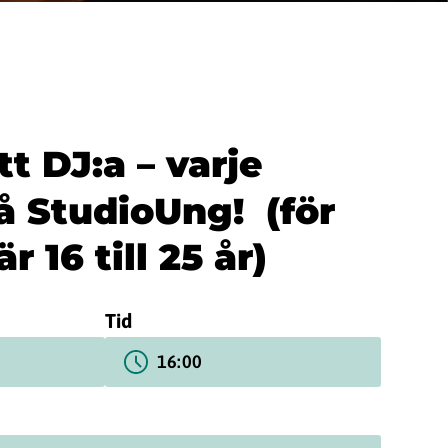
t DJ:a – varje
å StudioUng! (för
r 16 till 25 år)
Tid
16:00