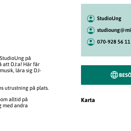
StudioUng
studioung@mi
070-928 56 11
 StudioUng på
 att DJ:a! Här får
musik, lära sig DJ-
BES
s utrustning på plats.
Som alltid på
Karta
ng med andra