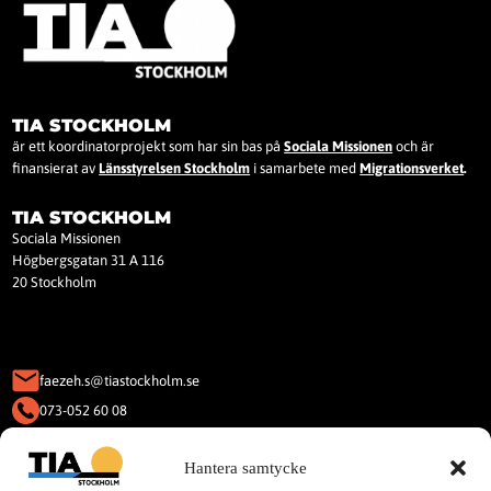
TIA STOCKHOLM
är ett koordinatorprojekt som har sin bas på
Sociala Missionen
och är
finansierat av
Länsstyrelsen Stockholm
i samarbete med
Migrationsverket
.
TIA STOCKHOLM
Sociala Missionen
Högbergsgatan 31 A 116
20 Stockholm
faezeh.s@tiastockholm.se
073-052 60 08
KAKOR (COOKIES)
Hantera samtycke
Denna webbplats använder Kakor