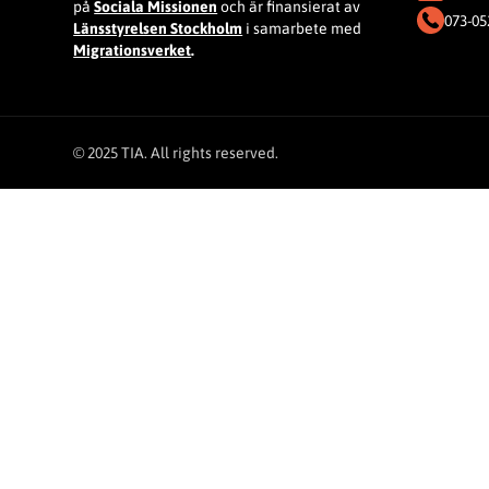
på
Sociala Missionen
och är finansierat av
073-05
Länsstyrelsen Stockholm
i samarbete med
Migrationsverket
.
© 2025 TIA. All rights reserved.