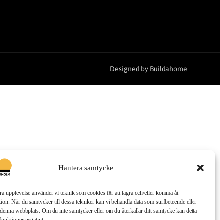
Designed by Buildahome
Hantera samtycke
bra upplevelse använder vi teknik som cookies för att lagra och/eller komma åt
ion. När du samtycker till dessa tekniker kan vi behandla data som surfbeteende eller
denna webbplats. Om du inte samtycker eller om du återkallar ditt samtycke kan detta
funktioner negativt.