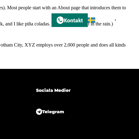
mes). Most people start with an About page that introduces them to
Kontakt
m
Swedish
▼
, and I like piña coladas. (And gettin’ caught in the rain.)
Gotham City, XYZ employs over 2,000 people and does all kinds
Sociala Medier
Telegram