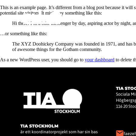
This is an example page. It’s different from a blog post because it will
potential site visitors. It might say something like this:
Hi there! I’m a bike messenger by day, aspiring actor by night, an
…or something like this:
The XYZ Doohickey Company was founded in 1971, and has been 
of awesome things for the Gotham community.
As a new WordPress user, you should go to
your dashboard
to delete t
TIA ST
Sociala M
Högbergsg
116 20 St
TIA STOCKHOLM
är ett koordinatorprojekt som har sin bas
faeze