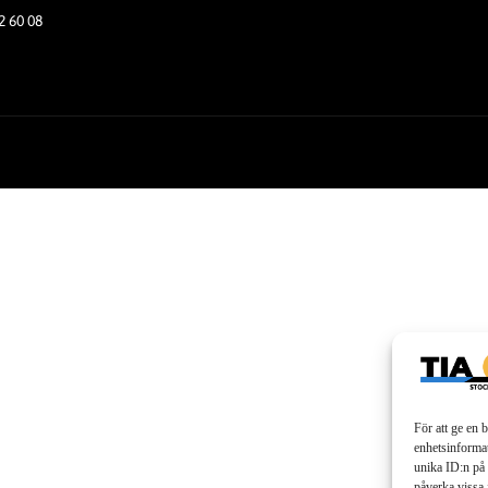
2 60 08
För att ge en 
enhetsinformat
unika ID:n på 
påverka vissa 