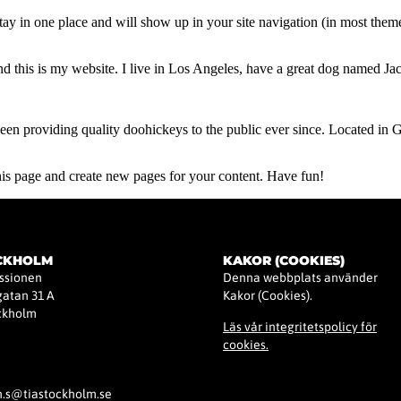
 stay in one place and will show up in your site navigation (in most the
Startsida
Kurser & Aktiviteter
Aktuella Nyheter
Om TIA Stockhol
d this is my website. I live in Los Angeles, have a great dog named Jack
providing quality doohickeys to the public ever since. Located in 
his page and create new pages for your content. Have fun!
OCKHOLM
KAKOR (COOKIES)
issionen
Denna webbplats använder
atan 31 A
Kakor (Cookies).
ockholm
Läs vår integritetspolicy för
cookies.
h.s@tiastockholm.se