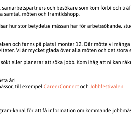
mmar, samarbetspartners och besökare som kom förbi och trä
iga samtal, möten och framtidshopp.
 visar hur stor betydelse mässan har för arbetssökande, st
lsen och fanns på plats i monter 12. Där mötte vi många 
iviteter. Vi är mycket glada över alla möten och det stor
har sökt eller planerar att söka jobb. Kom ihåg att ni kan r
sta år!
ässor, till exempel
CareerConnect
och
Jobbfestivalen
.
gram-kanal för att få information om kommande jobbmässo