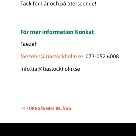
Tack för i år och på återseende!
För mer information Konkat
Faezeh
faezeh.s@tiastockholm.se
073-052 6008
info.tia@tiastockholm.se
FÖREGÅENDE INLÄGG