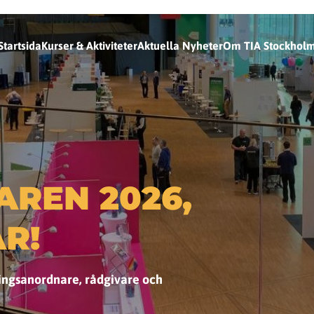
Startsida
Kurser & Aktiviteter
Aktuella Nyheter
Om TIA Stockhol
AREN 2026,
ÅR!
ningsanordnare, rådgivare och