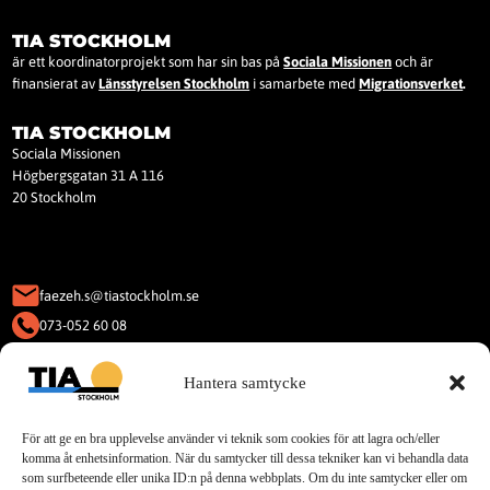
TIA STOCKHOLM
är ett koordinatorprojekt som har sin bas på
Sociala Missionen
och är
finansierat av
Länsstyrelsen Stockholm
i samarbete med
Migrationsverket
.
TIA STOCKHOLM
Sociala Missionen
Högbergsgatan 31 A 116
20 Stockholm
faezeh.s@tiastockholm.se
073-052 60 08
KAKOR (COOKIES)
Hantera samtycke
Denna webbplats använder Kakor
(Cookies).
För att ge en bra upplevelse använder vi teknik som cookies för att lagra och/eller
Läs vår integritetspolicy för cookies.
komma åt enhetsinformation. När du samtycker till dessa tekniker kan vi behandla data
som surfbeteende eller unika ID:n på denna webbplats. Om du inte samtycker eller om