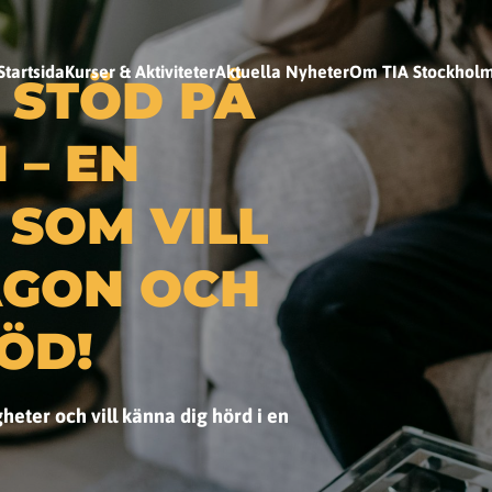
Startsida
Kurser & Aktiviteter
Aktuella Nyheter
Om TIA Stockhol
 STÖD PÅ
 – EN
 SOM VILL
ÅGON OCH
ÖD!
heter och vill känna dig hörd i en