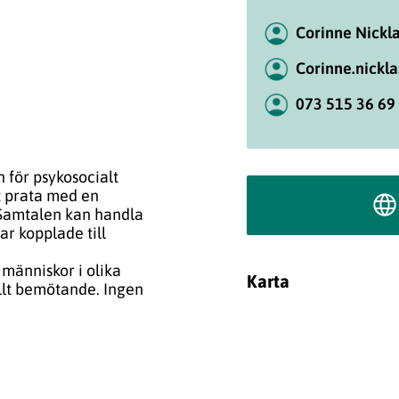
Corinne Nickl
Corinne.nickl
073 515 36 69
 för psykosocialt
et prata med en
. Samtalen kan handla
ar kopplade till
 människor i olika
Karta
ullt bemötande. Ingen