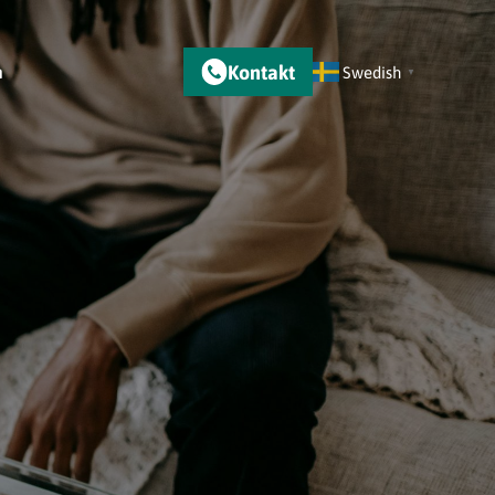
Kontakt
m
Swedish
▼