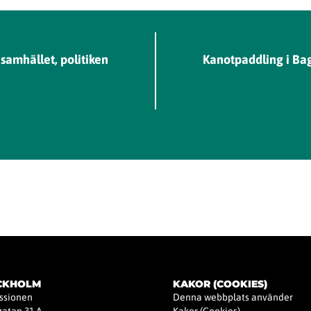
samhället, politiken
Kanotpaddling i Baga
OCKHOLM
KAKOR (COOKIES)
issionen
Denna webbplats använder
atan 31 A
Kakor (Cookies).