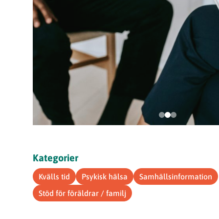
Kategorier
Kvälls tid
Psykisk hälsa
Samhällsinformation
Stöd för föräldrar / familj