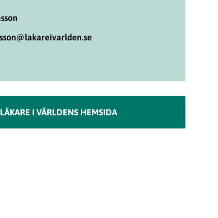
asson
asson@lakareivarlden.se
LÄKARE I VÄRLDENS HEMSIDA