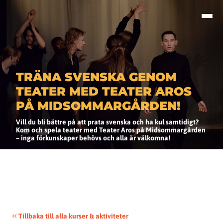
TRÄNA SVENSKA GENOM
TEATER MED TEATER AROS
PÅ MIDSOMMARGÅRDEN!
Vill du bli bättre på att prata svenska och ha kul samtidigt?
Kom och spela teater med Teater Aros på Midsommargården
– inga förkunskaper behövs och alla är välkomna!
Tillbaka till alla kurser & aktiviteter