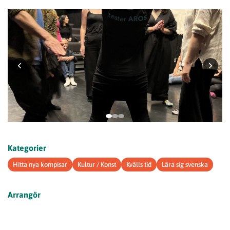
Kategorier
Hitta nya kompisar
Kultur / Konst
Kvälls tid
Lära sig svenska
Arrangör